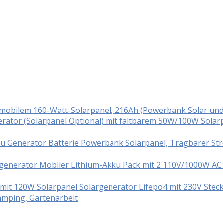
t mobilem 160-Watt-Solarpanel, 216Ah (Powerbank Solar un
ator (Solarpanel Optional) mit faltbarem 50W/100W Solar
ku Generator Batterie Powerbank Solarpanel, Tragbarer S
enerator Mobiler Lithium-Akku Pack mit 2 110V/1000W AC S
t 120W Solarpanel Solargenerator Lifepo4 mit 230V Steck
mping, Gartenarbeit