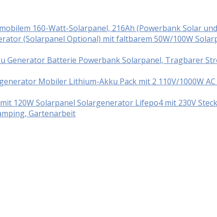
t mobilem 160-Watt-Solarpanel, 216Ah (Powerbank Solar un
ator (Solarpanel Optional) mit faltbarem 50W/100W Solar
ku Generator Batterie Powerbank Solarpanel, Tragbarer S
enerator Mobiler Lithium-Akku Pack mit 2 110V/1000W AC S
t 120W Solarpanel Solargenerator Lifepo4 mit 230V Steck
mping, Gartenarbeit