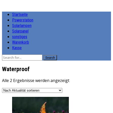
Startseite
Powerstation
Solarlampen
Solarpanel
sonstiges
Warenkorb
Kasse
Search
‎Waterproof
Nach
Alle 2 Ergebnisse werden angezeigt
Aktualität
sortiert