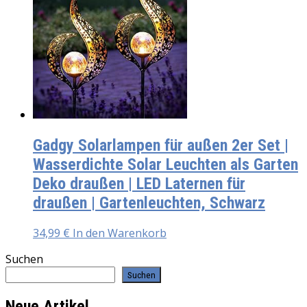
Gadgy Solarlampen für außen 2er Set |
Wasserdichte Solar Leuchten als Garten
Deko draußen | LED Laternen für
draußen | Gartenleuchten, Schwarz
34,99
€
In den Warenkorb
Suchen
Suchen
Neue Artikel