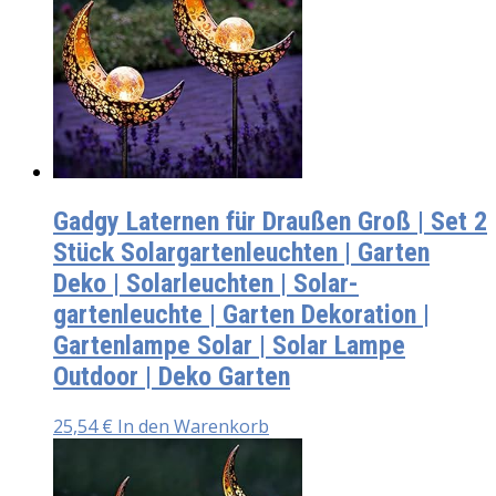
Gadgy Laternen für Draußen Groß | Set 2
Stück Solargartenleuchten | Garten
Deko | Solarleuchten | Solar-
gartenleuchte | Garten Dekoration |
Gartenlampe Solar | Solar Lampe
Outdoor | Deko Garten
25,54
€
In den Warenkorb