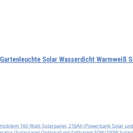
 Gartenleuchte Solar Wasserdicht Warmweiß So
t mobilem 160-Watt-Solarpanel, 216Ah (Powerbank Solar un
ator (Solarpanel Optional) mit faltbarem 50W/100W Solar