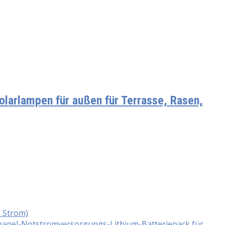
larlampen für außen für Terrasse, Rasen,
d Strom)
panel-Notstromversorgungs-Lithium-Batteriepack für