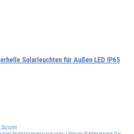
rhelle Solarleuchten für Außen LED IP65
d Strom)
panel-Notstromversorgungs-Lithium-Batteriepack für