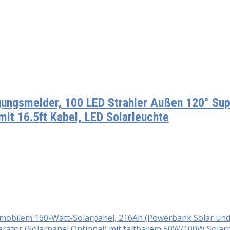
ungsmelder, 100 LED Strahler Außen 120° Supe
it 16.5ft Kabel, LED Solarleuchte
t mobilem 160-Watt-Solarpanel, 216Ah (Powerbank Solar un
ator (Solarpanel Optional) mit faltbarem 50W/100W Solar