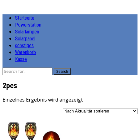
Startseite
Powerstation
Solarlampen
Solarpanel
sonstiges
Warenkorb
Kasse
Search
‎2pcs
Einzelnes Ergebnis wird angezeigt