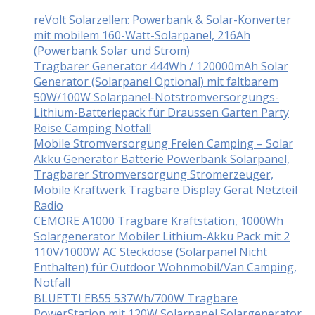
reVolt Solarzellen: Powerbank & Solar-Konverter
mit mobilem 160-Watt-Solarpanel, 216Ah
(Powerbank Solar und Strom)
Tragbarer Generator 444Wh / 120000mAh Solar
Generator (Solarpanel Optional) mit faltbarem
50W/100W Solarpanel-Notstromversorgungs-
Lithium-Batteriepack für Draussen Garten Party
Reise Camping Notfall
Mobile Stromversorgung Freien Camping – Solar
Akku Generator Batterie Powerbank Solarpanel,
Tragbarer Stromversorgung Stromerzeuger,
Mobile Kraftwerk Tragbare Display Gerät Netzteil
Radio
CEMORE A1000 Tragbare Kraftstation, 1000Wh
Solargenerator Mobiler Lithium-Akku Pack mit 2
110V/1000W AC Steckdose (Solarpanel Nicht
Enthalten) für Outdoor Wohnmobil/Van Camping,
Notfall
BLUETTI EB55 537Wh/700W Tragbare
PowerStation mit 120W Solarpanel Solargenerator