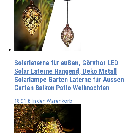
Solarlaterne für außen, Görvitor LED
Solar Laterne Hängend, Deko Metall
Solarlampe Garten Laterne für Aussen
Garten Balkon Patio Weihnachten
18,91
€
In den Warenkorb