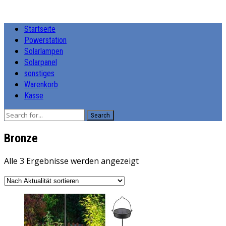
Startseite
Powerstation
Solarlampen
Solarpanel
sonstiges
Warenkorb
Kasse
Search
‎Bronze
Nach
Alle 3 Ergebnisse werden angezeigt
Aktualität
sortiert