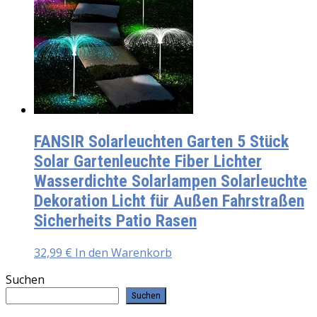
FANSIR Solarleuchten Garten 5 Stück
Solar Gartenleuchte Fiber Lichter
Wasserdichte Solarlampen Solarleuchte
Dekoration Licht für Außen Fahrstraßen
Sicherheits Patio Rasen
32,99
€
In den Warenkorb
Suchen
Suchen