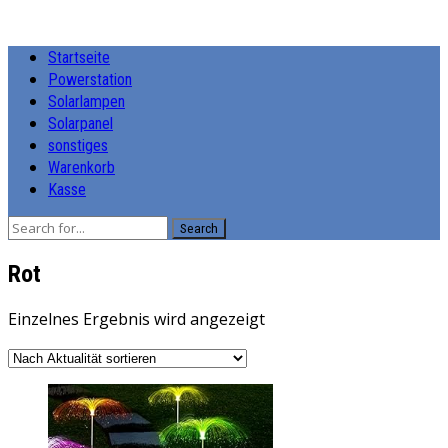
Startseite
Powerstation
Solarlampen
Solarpanel
sonstiges
Warenkorb
Kasse
Search
‎Rot
Einzelnes Ergebnis wird angezeigt