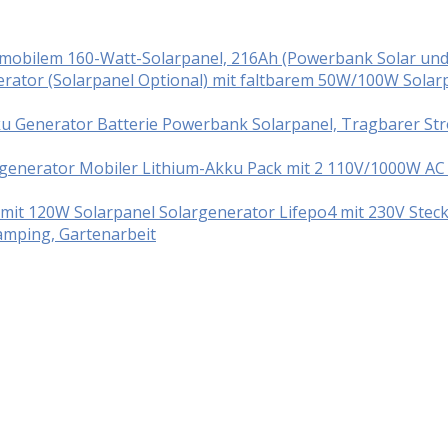
t mobilem 160-Watt-Solarpanel, 216Ah (Powerbank Solar un
ator (Solarpanel Optional) mit faltbarem 50W/100W Solar
ku Generator Batterie Powerbank Solarpanel, Tragbarer S
enerator Mobiler Lithium-Akku Pack mit 2 110V/1000W AC S
t 120W Solarpanel Solargenerator Lifepo4 mit 230V Steck
mping, Gartenarbeit