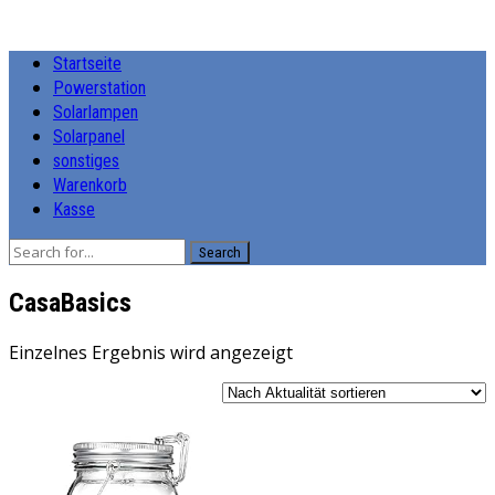
Startseite
Powerstation
Solarlampen
Solarpanel
sonstiges
Warenkorb
Kasse
Search
‎CasaBasics
Einzelnes Ergebnis wird angezeigt