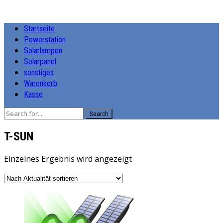
Startseite
Powerstation
Solarlampen
Solarpanel
sonstiges
Warenkorb
Kasse
Search
‎T-SUN
Einzelnes Ergebnis wird angezeigt