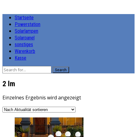
Startseite
Powerstation
Solarlampen
Solarpanel
sonstiges
Warenkorb
Kasse
Search
‎2 lm
Einzelnes Ergebnis wird angezeigt