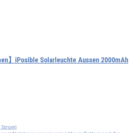
men】iPosible Solarleuchte Aussen 2000mAh
d Strom)