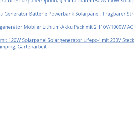
ator (Solarpanel Optional) mit faltbarem 50W/100W Solar
ku Generator Batterie Powerbank Solarpanel, Tragbarer S
enerator Mobiler Lithium-Akku Pack mit 2 110V/1000W AC S
t 120W Solarpanel Solargenerator Lifepo4 mit 230V Steck
mping, Gartenarbeit