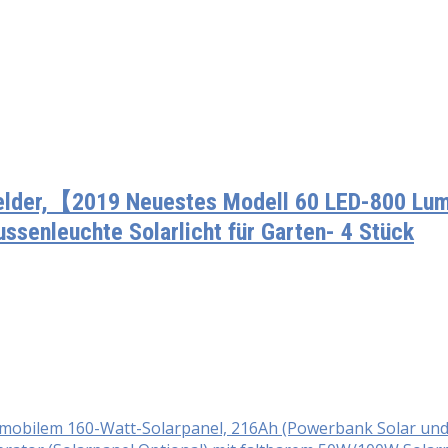
elder,【2019 Neuestes Modell 60 LED-800 Lu
ssenleuchte Solarlicht für Garten- 4 Stück
t mobilem 160-Watt-Solarpanel, 216Ah (Powerbank Solar un