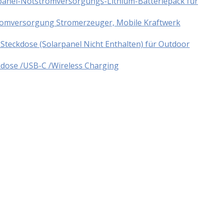
panel-Notstromversorgungs-Lithium-Batteriepack für
tromversorgung Stromerzeuger, Mobile Kraftwerk
teckdose (Solarpanel Nicht Enthalten) für Outdoor
dose /USB-C /Wireless Charging