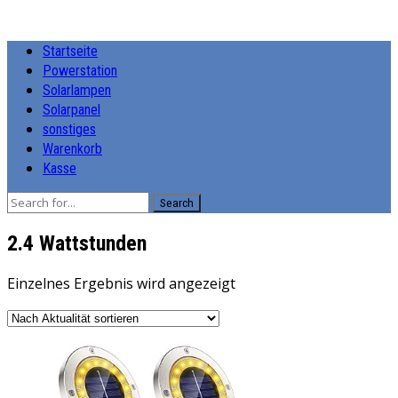
Startseite
Powerstation
Solarlampen
Solarpanel
sonstiges
Warenkorb
Kasse
Search
‎2.4 Wattstunden
Einzelnes Ergebnis wird angezeigt