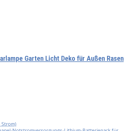
arlampe Garten Licht Deko für Außen Rasen
d Strom)
panel-Notstromversorgungs-Lithium-Batteriepack für