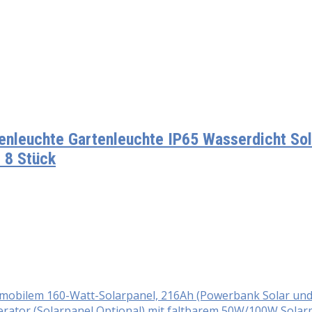
enleuchte Gartenleuchte IP65 Wasserdicht Sol
 8 Stück
t mobilem 160-Watt-Solarpanel, 216Ah (Powerbank Solar un
ator (Solarpanel Optional) mit faltbarem 50W/100W Solar