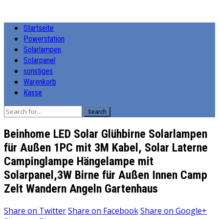
Startseite
Powerstation
Solarlampen
Solarpanel
sonstiges
Warenkorb
Kasse
Search
Beinhome LED Solar Glühbirne Solarlampen
für Außen 1PC mit 3M Kabel, Solar Laterne
Campinglampe Hängelampe mit
Solarpanel,3W Birne für Außen Innen Camp
Zelt Wandern Angeln Gartenhaus
Share on
Twitter
Share on
Facebook
Share on
Google+