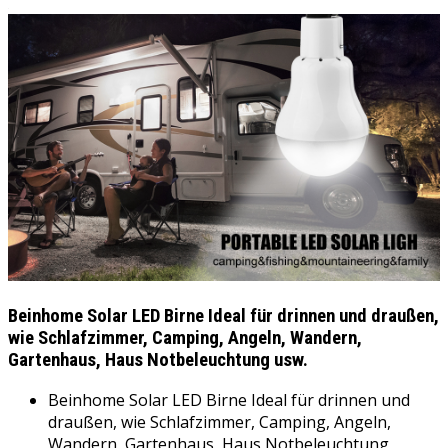
Solar
Laterne
Campinglampe
Hängelampe
mit
Solarpanel,3W
Birne
für
Außen
Innen
Camp
Zelt
Wandern
Angeln
Beinhome Solar LED Birne Ideal für drinnen und draußen,
Gartenhaus
wie Schlafzimmer, Camping, Angeln, Wandern,
Menge
Gartenhaus, Haus Notbeleuchtung usw.
Beinhome Solar LED Birne Ideal für drinnen und
draußen, wie Schlafzimmer, Camping, Angeln,
Wandern, Gartenhaus, Haus Notbeleuchtung,