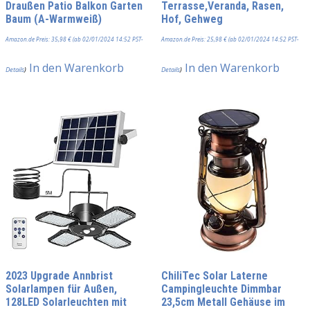
Draußen Patio Balkon Garten
Terrasse,Veranda, Rasen,
Baum (A-Warmweiß)
Hof, Gehweg
Amazon.de Preis:
35,98
€
(ab 02/01/2024 14:52 PST-
Amazon.de Preis:
25,98
€
(ab 02/01/2024 14:52 PST-
In den Warenkorb
In den Warenkorb
Details
)
Details
)
2023 Upgrade Annbrist
ChiliTec Solar Laterne
Solarlampen für Außen,
Campingleuchte Dimmbar
128LED Solarleuchten mit
23,5cm Metall Gehäuse im