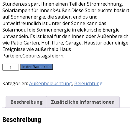
Stunden,es spart Ihnen einen Teil der Stromrechnung.
Solarlampen für Innen&Außen.Diese Solarleuchte basiert
auf Sonnenenergie, die sauber, endlos und
umweltfreundlich ist.Unter der Sonne kann das
Solarmodul die Sonnenenergie in elektrische Energie
umwandeln. Es ist ideal für den Innen oder Außenbereich
wie Patio Garten, Hof, Flure, Garage, Haustür oder einige
Ereignisse wie außerhalb Haus
Parteien,Geburtstagsfeiern.
Beinhome
In den Warenkorb
LED
Solar
Kategorien:
Außenbeleuchtung
,
Beleuchtung
Glühbirne
Solarlampen
für
Beschreibung
Zusätzliche Informationen
Außen
1PC
mit
Beschreibung
3M
Kabel,