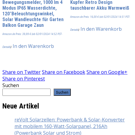
Bewegungsmelder, 1000 lm 4
Kupfer Retro Design
Modus IP65 Wasserdichte,
tauschbarer Akku Warmweiß
120°Beleuchtungswinkel,
Amazon.de Preis:
16,00
€
(ab 02/01/2024 14:51 PST-
Solar Wandleuchte für Garten
Balkon Garage Zaun
In den Warenkorb
Details
)
Amazon.de Preis:
39,99
€
(ab 02/01/2024 14:52 PST-
In den Warenkorb
Details
)
Share on
Twitter
Share on
Facebook
Share on
Google+
Share on
Pinterest
Suchen
Suchen
Neue Artikel
reVolt Solarzellen: Powerbank & Solar-Konverter
mit mobilem 160-Watt-Solarpanel, 216Ah
(Powerbank Solar und Strom)