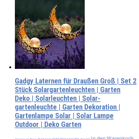
Gadgy Laternen für Draußen Groß | Set 2
Stück Solargartenleuchten | Garten
Deko | Solarleuchten | Solar-
gartenleuchte | Garten Dekoration |
Gartenlampe Solar | Solar Lampe
Outdoor | Deko Garten
In den Warenkorb