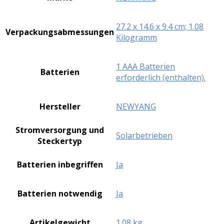
‎27.2 x 14.6 x 9.4 cm; 1.08
Verpackungsabmessungen
Kilogramm
‎1 AAA Batterien
Batterien
erforderlich (enthalten).
Hersteller
‎NEWYANG
Stromversorgung und
‎Solarbetrieben
Steckertyp
Batterien inbegriffen
‎Ja
Batterien notwendig
‎Ja
Artikelgewicht
‎1.08 kg