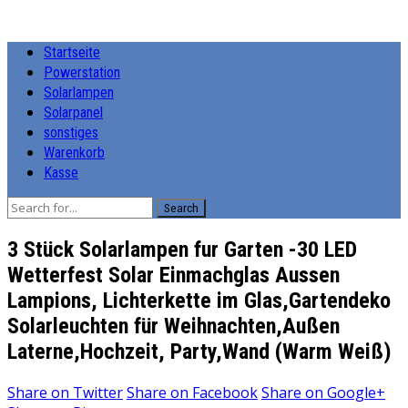
Startseite
Powerstation
Solarlampen
Solarpanel
sonstiges
Warenkorb
Kasse
Search
3 Stück Solarlampen fur Garten -30 LED
Wetterfest Solar Einmachglas Aussen
Lampions, Lichterkette im Glas,Gartendeko
Solarleuchten für Weihnachten,Außen
Laterne,Hochzeit, Party,Wand (Warm Weiß)
Share on
Twitter
Share on
Facebook
Share on
Google+