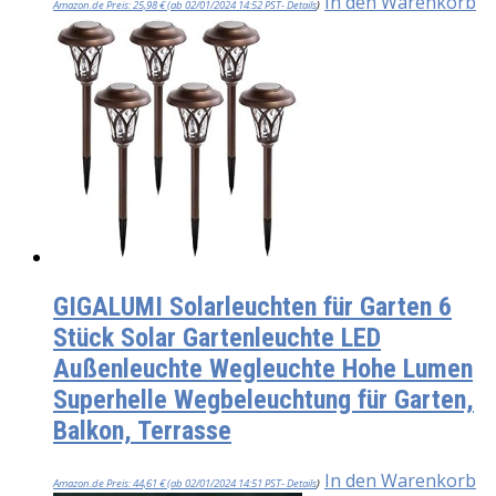
In den Warenkorb
Amazon.de Preis:
25,98
€
(ab 02/01/2024 14:52 PST-
Details
)
GIGALUMI Solarleuchten für Garten 6
Stück Solar Gartenleuchte LED
Außenleuchte Wegleuchte Hohe Lumen
Superhelle Wegbeleuchtung für Garten,
Balkon, Terrasse
In den Warenkorb
Amazon.de Preis:
44,61
€
(ab 02/01/2024 14:51 PST-
Details
)