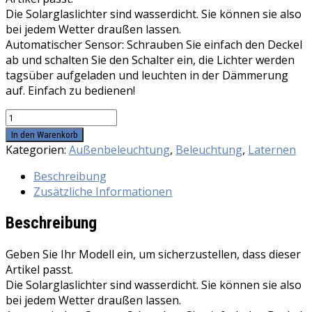
Die Solarglaslichter sind wasserdicht. Sie können sie also
bei jedem Wetter draußen lassen.
Automatischer Sensor: Schrauben Sie einfach den Deckel
ab und schalten Sie den Schalter ein, die Lichter werden
tagsüber aufgeladen und leuchten in der Dämmerung
auf. Einfach zu bedienen!
3
Stück
In den Warenkorb
Solarlampen
Kategorien:
Außenbeleuchtung
,
Beleuchtung
,
Laternen
fur
Beschreibung
Garten
Zusätzliche Informationen
-30
LED
Beschreibung
Wetterfest
Solar
Geben Sie Ihr Modell ein, um sicherzustellen, dass dieser
Einmachglas
Artikel passt.
Aussen
Die Solarglaslichter sind wasserdicht. Sie können sie also
Lampions,
bei jedem Wetter draußen lassen.
Lichterkette