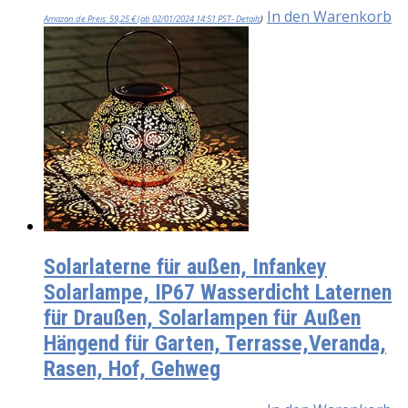
In den Warenkorb
Amazon.de Preis:
59,25
€
(ab 02/01/2024 14:51 PST-
Details
)
Solarlaterne für außen, Infankey
Solarlampe, IP67 Wasserdicht Laternen
für Draußen, Solarlampen für Außen
Hängend für Garten, Terrasse,Veranda,
Rasen, Hof, Gehweg