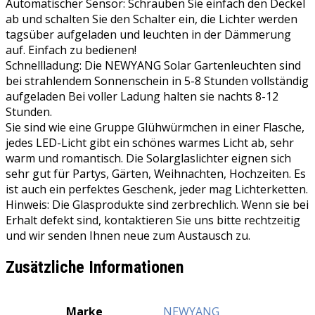
Automatischer Sensor: Schrauben Sie einfach den Deckel
im
ab und schalten Sie den Schalter ein, die Lichter werden
Glas,Gartendeko
tagsüber aufgeladen und leuchten in der Dämmerung
Solarleuchten
auf. Einfach zu bedienen!
für
Schnellladung: Die NEWYANG Solar Gartenleuchten sind
Weihnachten,Außen
bei strahlendem Sonnenschein in 5-8 Stunden vollständig
Laterne,Hochzeit,
aufgeladen Bei voller Ladung halten sie nachts 8-12
Party,Wand
Stunden.
(Warm
Sie sind wie eine Gruppe Glühwürmchen in einer Flasche,
Weiß)
jedes LED-Licht gibt ein schönes warmes Licht ab, sehr
Menge
warm und romantisch. Die Solarglaslichter eignen sich
sehr gut für Partys, Gärten, Weihnachten, Hochzeiten. Es
ist auch ein perfektes Geschenk, jeder mag Lichterketten.
Hinweis: Die Glasprodukte sind zerbrechlich. Wenn sie bei
Erhalt defekt sind, kontaktieren Sie uns bitte rechtzeitig
und wir senden Ihnen neue zum Austausch zu.
Zusätzliche Informationen
Marke
‎NEWYANG