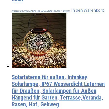
In den Warenkorb
Amazon.de Preis:
39,99
€
(ab 02/01/2024 14:52 PST-
Details
)
Solarlaterne für außen, Infankey
Solarlampe, IP67 Wasserdicht Laternen
für Draußen, Solarlampen für Außen
Hängend für Garten, Terrasse,Veranda,
Rasen, Hof, Gehweg