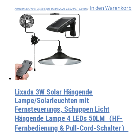
In den Warenkorb
Amazon.de Preis:
25,98
€
(ab 02/01/2024 14:52 PST-
Details
)
Lixada 3W Solar Hängende
Lampe/Solarleuchten mit
Fernsteuerungs, Schuppen Licht
Hängende Lampe 4 LEDs 50LM（HF-
Fernbedienung & Pull-Cord-Schalter）