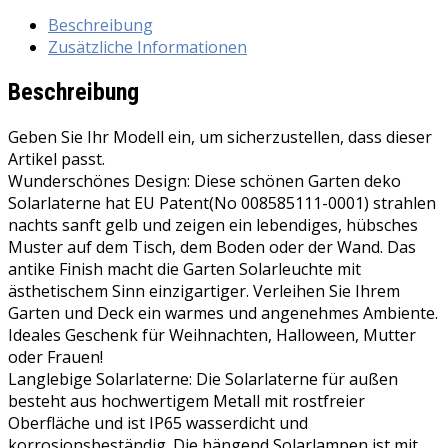
laterne
Beschreibung
für
Zusätzliche Informationen
Außen,
Vintage
Beschreibung
Metall
Solarlampen
Geben Sie Ihr Modell ein, um sicherzustellen, dass dieser
für
Artikel passt.
Außen
Wunderschönes Design: Diese schönen Garten deko
Warmweiß,
Solarlaterne hat EU Patent(No 008585111-0001) strahlen
IP65
nachts sanft gelb und zeigen ein lebendiges, hübsches
Wasserdicht
Muster auf dem Tisch, dem Boden oder der Wand. Das
Hängend
antike Finish macht die Garten Solarleuchte mit
Garten
ästhetischem Sinn einzigartiger. Verleihen Sie Ihrem
Deko
Garten und Deck ein warmes und angenehmes Ambiente.
Solarleuchten
Ideales Geschenk für Weihnachten, Halloween, Mutter
für
oder Frauen!
Weihnachten
Langlebige Solarlaterne: Die Solarlaterne für außen
Halloween
besteht aus hochwertigem Metall mit rostfreier
Veranda
Oberfläche und ist IP65 wasserdicht und
Rasen
korrosionsbeständig. Die hängend Solarlampen ist mit
Hof