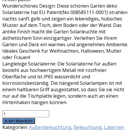
Wunderschönes Design: Diese schönen Garten deko
Solarlaterne hat EU Patent(No 008585111-0001) strahlen
nachts sanft gelb und zeigen ein lebendiges, hübsches
Muster auf dem Tisch, dem Boden oder der Wand. Das
antike Finish macht die Garten Solarleuchte mit
ästhetischem Sinn einzigartiger. Verleihen Sie Ihrem
Garten und Deck ein warmes und angenehmes Ambiente.
Ideales Geschenk für Weihnachten, Halloween, Mutter
oder Frauen!
Langlebige Solarlaterne: Die Solarlaterne für außen
besteht aus hochwertigem Metall mit rostfreier
Oberfläche und ist IP65 wasserdicht und
korrosionsbeständig. Die hängend Solarlampen ist mit
einem haltbaren Griff ausgestattet, so dass Sie sie nicht
nur auf die Tischplatte legen, sondern auch an einen
Hirtenhaken hängen können.
KOOPER
LED
In den Warenkorb
Solar
Kategorien:
Außenbeleuchtung
,
Beleuchtung
,
Laternen