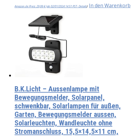
In den Warenkorb
Amazon.de Preis:
29,99
€
(ab 02/01/2024 14:51 PST-
Details
)
B.K.Licht – Aussenlampe mit
Bewegungsmelder, Solarpanel,
schwenkbar, Solarlampen für außen,
Garten, Bewegungsmelder aussen,
Solarleuchten, Wandleuchte ohne
Stromanschluss, 15,5×14,5×11 cm,