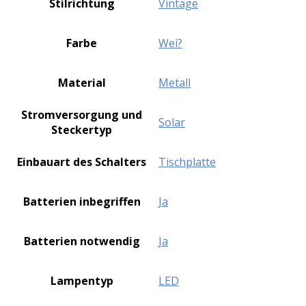
Stilrichtung
‎Vintage
Farbe
‎Wei?
Material
‎Metall
Stromversorgung und
‎Solar
Steckertyp
Einbauart des Schalters
‎Tischplatte
Batterien inbegriffen
‎Ja
Batterien notwendig
‎Ja
Lampentyp
‎LED