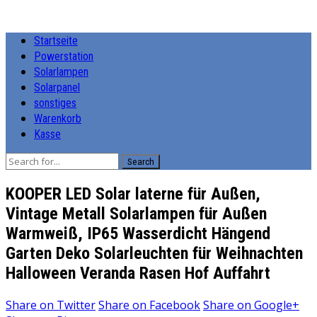
Startseite
Powerstation
Solarlampen
Solarpanel
sonstiges
Warenkorb
Kasse
Search
KOOPER LED Solar laterne für Außen,
Vintage Metall Solarlampen für Außen
Warmweiß, IP65 Wasserdicht Hängend
Garten Deko Solarleuchten für Weihnachten
Halloween Veranda Rasen Hof Auffahrt
Share on
Twitter
Share on
Facebook
Share on
Google+