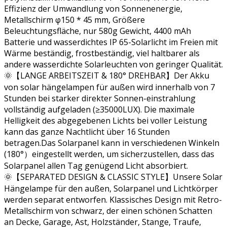
Effizienz der Umwandlung von Sonnenenergie,
Metallschirm φ150 * 45 mm, Größere
Beleuchtungsfläche, nur 580g Gewicht, 4400 mAh
Batterie und wasserdichtes IP 65-Solarlicht im Freien mit
Wärme beständig, frostbeständig, viel haltbarer als
andere wasserdichte Solarleuchten von geringer Qualität.
🌞【LANGE ARBEITSZEIT & 180° DREHBAR】Der Akku
von solar hängelampen für außen wird innerhalb von 7
Stunden bei starker direkter Sonnen-einstrahlung
vollständig aufgeladen (≥35000LUX). Die maximale
Helligkeit des abgegebenen Lichts bei voller Leistung
kann das ganze Nachtlicht über 16 Stunden
betragen.Das Solarpanel kann in verschiedenen Winkeln
(180°）eingestellt werden, um sicherzustellen, dass das
Solarpanel allen Tag genügend Licht absorbiert.
🌞【SEPARATED DESIGN & CLASSIC STYLE】Unsere Solar
Hängelampe für den außen, Solarpanel und Lichtkörper
werden separat entworfen. Klassisches Design mit Retro-
Metallschirm von schwarz, der einen schönen Schatten
an Decke, Garage, Ast, Holzständer, Stange, Traufe,