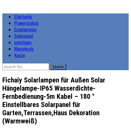
Startseite
Powerstation
Solarlampen
Solarpanel
sonstiges
Warenkorb
Kasse
Search
Fichaiy Solarlampen für Außen Solar
Hängelampe-IP65 Wasserdichte-
Fernbedienung-5m Kabel – 180 °
Einstellbares Solarpanel für
Garten,Terrassen,Haus Dekoration
(Warmweiß)