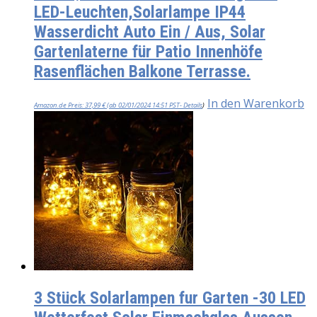
LED-Leuchten,Solarlampe IP44
Wasserdicht Auto Ein / Aus, Solar
Gartenlaterne für Patio Innenhöfe
Rasenflächen Balkone Terrasse.
In den Warenkorb
Amazon.de Preis:
37,99
€
(ab 02/01/2024 14:51 PST-
Details
)
3 Stück Solarlampen fur Garten -30 LED