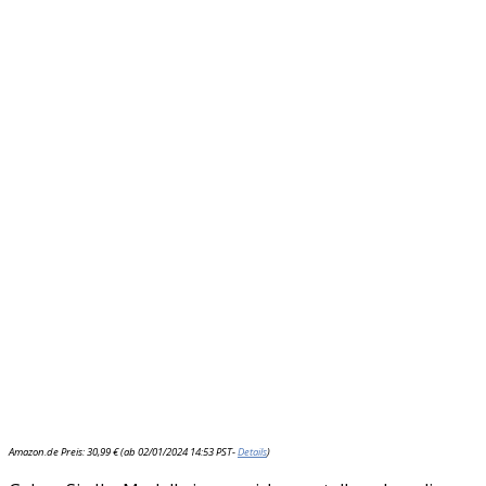
Amazon.de Preis:
30,99
€
(ab 02/01/2024 14:53 PST-
Details
)