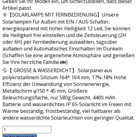
Geben Sie Ihr Modell ein, um sicherzustellen, dass dieser
Artikel passt.
🌞【SOLARLAMPE MIT FERNBEDIENUNG】Unsere
Solarlampen für Außen mit EIN / AUS-Schalter,
energiesparend mit hoher Helligkeit 12 Led, Sie können
die Helligkeit frei einstellen und die Zeitsteuerung (2H
oder 6H) per Fernbedienung auswählen, tagsüber
aufladen und Automatisches Einschalten im Dunkeln
(Schaffen Sie eine angenehme Atmosphäre und genießen
Sie Ihre herzliche Familie.👪)
💦【 GRÖSSE & WASSERDICHT】 Solarpanel aus
polykristallinem Silizium 164* 164 mm, 17%-18% Hohe
Effizienz der Umwandlung von Sonnenenergie,
Metallschirm φ150 * 45 mm, Größere
Beleuchtungsfläche, nur 580g Gewicht, 4400 mAh
Batterie und wasserdichtes IP 65-Solarlicht im Freien mit
Wärme beständig, frostbeständig, viel haltbarer als
andere wasserdichte Solarleuchten von geringer Qualität.
Fichaiy
Solarlampen