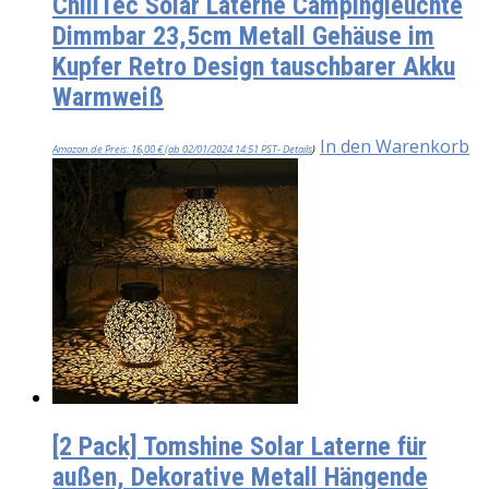
ChiliTec Solar Laterne Campingleuchte
Dimmbar 23,5cm Metall Gehäuse im
Kupfer Retro Design tauschbarer Akku
Warmweiß
In den Warenkorb
Amazon.de Preis:
16,00
€
(ab 02/01/2024 14:51 PST-
Details
)
[2 Pack] Tomshine Solar Laterne für
außen, Dekorative Metall Hängende