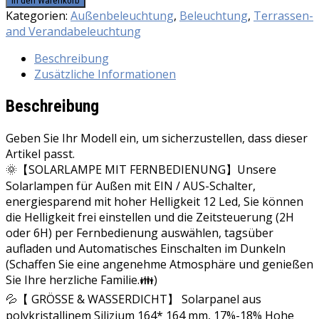
In den Warenkorb
für
Kategorien:
Außenbeleuchtung
,
Beleuchtung
,
Terrassen-
Außen
and Verandabeleuchtung
Solar
Beschreibung
Hängelampe-
Zusätzliche Informationen
IP65
Wasserdichte-
Beschreibung
Fernbedienung-
5m
Geben Sie Ihr Modell ein, um sicherzustellen, dass dieser
Kabel
Artikel passt.
-
🌞【SOLARLAMPE MIT FERNBEDIENUNG】Unsere
180
°
Solarlampen für Außen mit EIN / AUS-Schalter,
Einstellbares
energiesparend mit hoher Helligkeit 12 Led, Sie können
Solarpanel
die Helligkeit frei einstellen und die Zeitsteuerung (2H
für
oder 6H) per Fernbedienung auswählen, tagsüber
Garten,Terrassen,Haus
aufladen und Automatisches Einschalten im Dunkeln
Dekoration
(Schaffen Sie eine angenehme Atmosphäre und genießen
(Warmweiß)
Sie Ihre herzliche Familie.👪)
Menge
💦【 GRÖSSE & WASSERDICHT】 Solarpanel aus
polykristallinem Silizium 164* 164 mm, 17%-18% Hohe